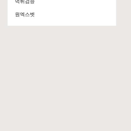
먹튀검증
원엑스벳