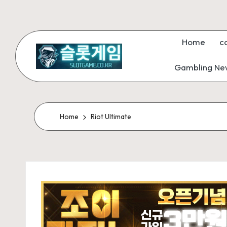
Skip
to
Home
c
content
Gambling Ne
슬
무
료
롯
슬
게
Home
Riot Ultimate
롯
게
임
임