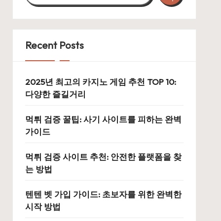
Recent Posts
2025년 최고의 카지노 게임 추천 TOP 10:
다양한 즐길거리
먹튀 검증 꿀팁: 사기 사이트를 피하는 완벽
가이드
먹튀 검증 사이트 추천: 안전한 플랫폼을 찾
는 방법
텐텐 벳 가입 가이드: 초보자를 위한 완벽한
시작 방법