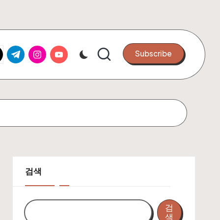
k.com
tter.com
t.me
instagram.com
youtube.com
Subscribe
검색
검
색