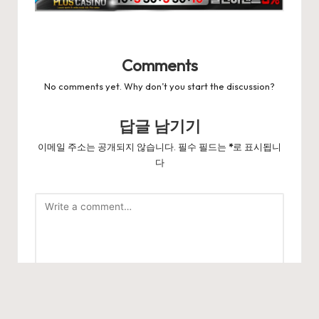
Comments
No comments yet. Why don’t you start the discussion?
답글 남기기
이메일 주소는 공개되지 않습니다.
필수 필드는
*
로 표시됩니
다