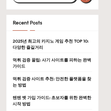
Recent Posts
2025년 최고의 카지노 게임 추천 TOP 10:
다양한 즐길거리
먹튀 검증 꿀팁: 사기 사이트를 피하는 완벽
가이드
먹튀 검증 사이트 추천: 안전한 플랫폼을 찾
는 방법
텐텐 벳 가입 가이드: 초보자를 위한 완벽한
시작 방법