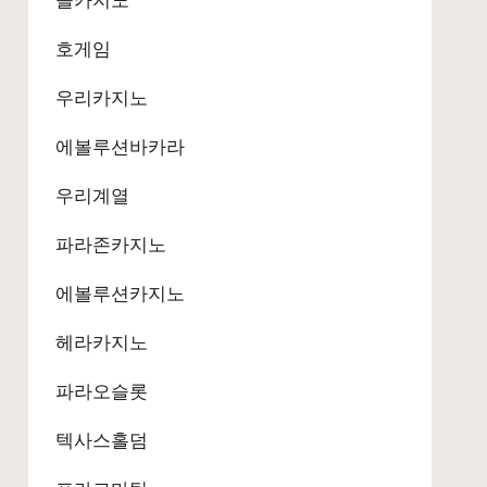
호게임
우리카지노
에볼루션바카라
우리계열
파라존카지노
에볼루션카지노
헤라카지노
파라오슬롯
텍사스홀덤