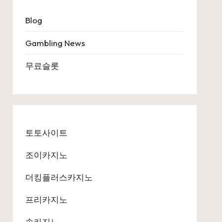
Blog
Gambling News
무료슬롯
토토사이트
조이카지노
더킹플러스카지노
프리카지노
솔카지노