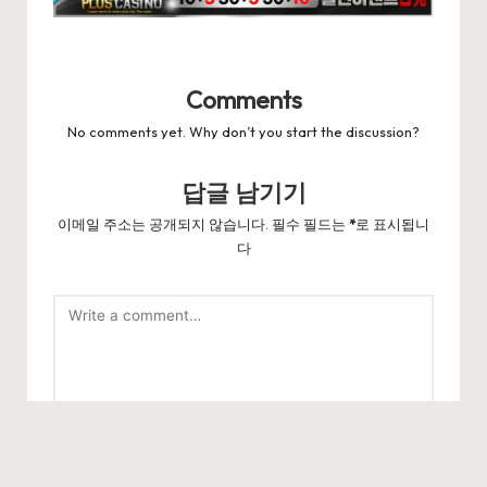
Comments
No comments yet. Why don’t you start the discussion?
답글 남기기
이메일 주소는 공개되지 않습니다.
필수 필드는
*
로 표시됩니
다