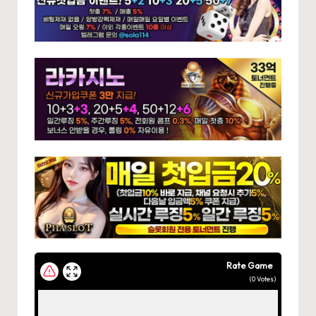
Rate Game
(
0
Votes)