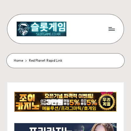
Skip
to
content
슬
무
료
롯
슬
게
롯
Home
Red Planet: Rapid Link
게
임
임