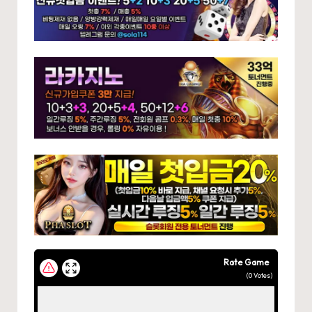
Rate Game
(
0
Votes)