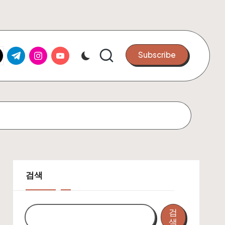
k.com
tter.com
t.me
instagram.com
youtube.com
Subscribe
검색
검
색