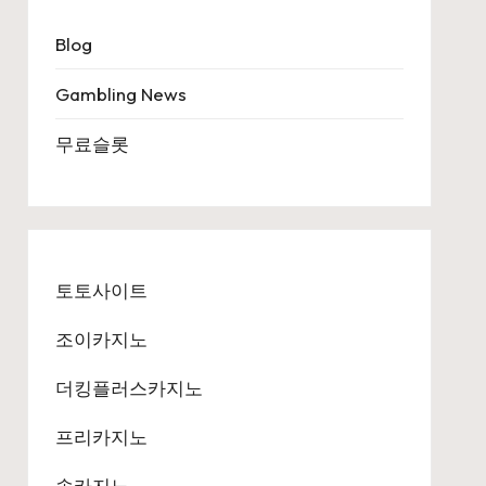
Blog
Gambling News
무료슬롯
토토사이트
조이카지노
더킹플러스카지노
프리카지노
솔카지노