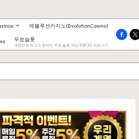
asinos
에볼루션카지노(EvolutionCasino)
faceboo
twi
무료슬롯
ws
대한민국 최고의 온라인 무료 슬롯 게임 TOP 20 바로가기