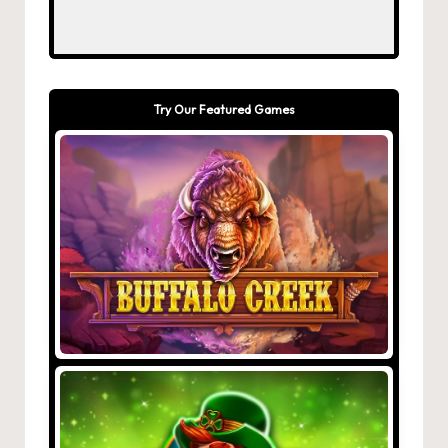
Try Our Featured Games