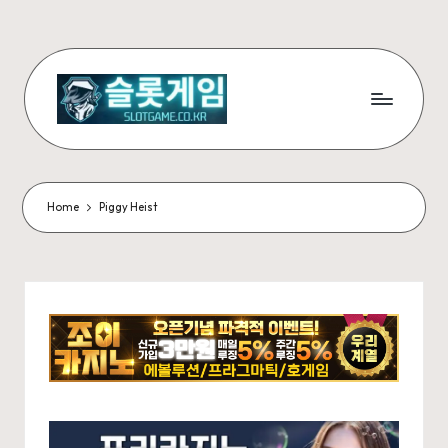
Skip
to
content
슬
무
료
롯
슬
게
롯
Home
Piggy Heist
게
임
임