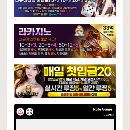
Rate Game
(
0
Votes)