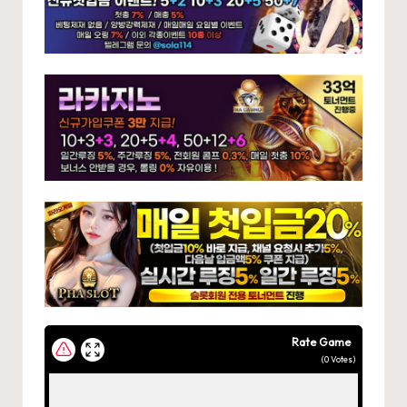
Rate Game
(
0
Votes)