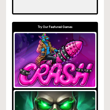
Try Our Featured Games