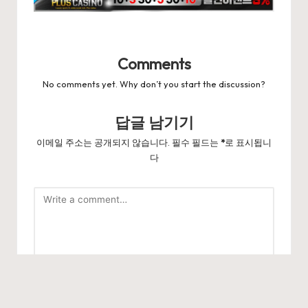
Comments
No comments yet. Why don’t you start the discussion?
답글 남기기
이메일 주소는 공개되지 않습니다.
필수 필드는
*
로 표시됩니
다