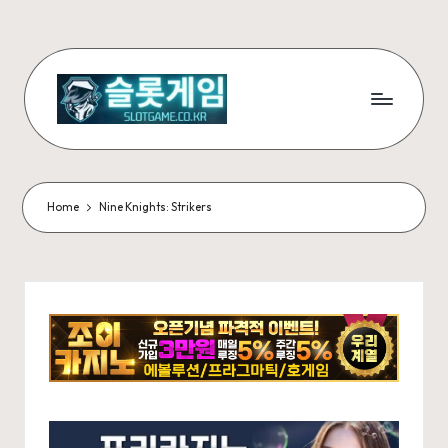
Skip
to
content
슬
무
료
롯
슬
게
롯
Home
Nine Knights: Strikers
게
임
임