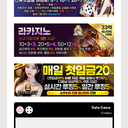
Rate Game
(
0
Votes)