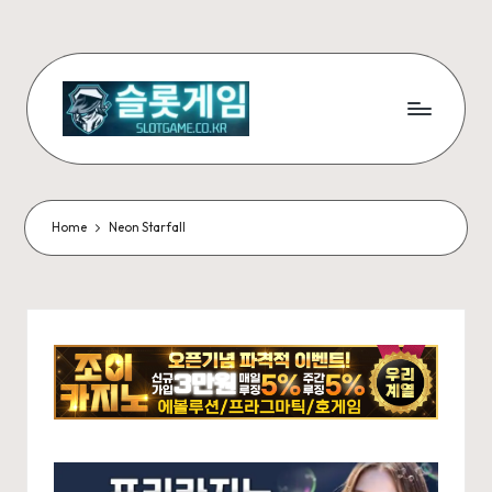
Skip
to
content
슬
무
료
롯
슬
게
롯
Home
Neon Starfall
게
임
임