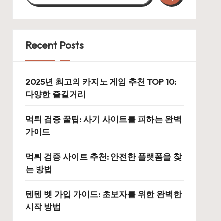
Recent Posts
2025년 최고의 카지노 게임 추천 TOP 10:
다양한 즐길거리
먹튀 검증 꿀팁: 사기 사이트를 피하는 완벽
가이드
먹튀 검증 사이트 추천: 안전한 플랫폼을 찾
는 방법
텐텐 벳 가입 가이드: 초보자를 위한 완벽한
시작 방법