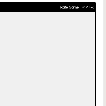
Rate Game
(
0
Votes)