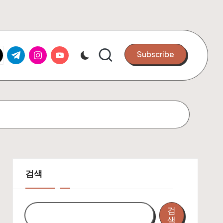
k.com
tter.com
t.me
instagram.com
youtube.com
Subscribe
검색
검
색