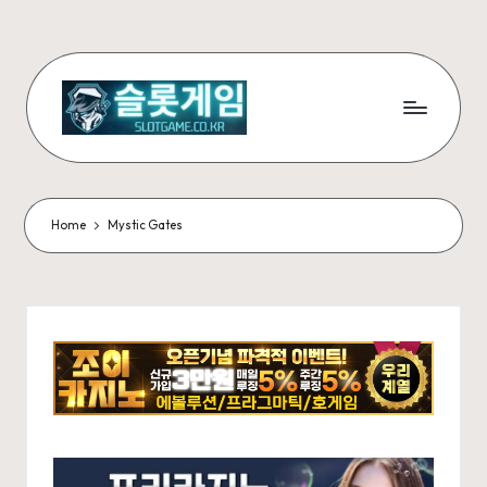
Skip
to
content
슬
무
료
롯
슬
게
롯
Home
Mystic Gates
게
임
임