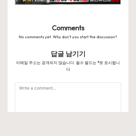
Comments
No comments yet. Why don’t you start the discussion?
답글 남기기
이메일 주소는 공개되지 않습니다.
필수 필드는
*
로 표시됩니
다