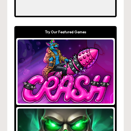
Try Our Featured Games