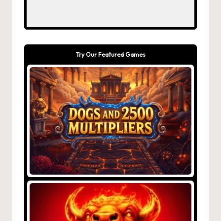
Try Our Featured Games