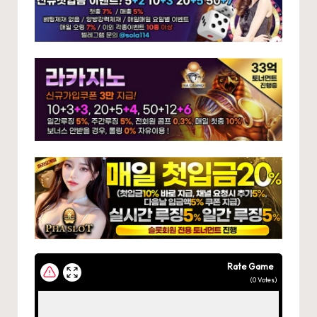
Rate Game
(
0
Votes)