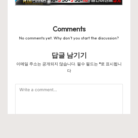
Comments
No comments yet. Why don’t you start the discussion?
답글 남기기
이메일 주소는 공개되지 않습니다.
필수 필드는
*
로 표시됩니
다