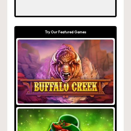
Try Our Featured Games