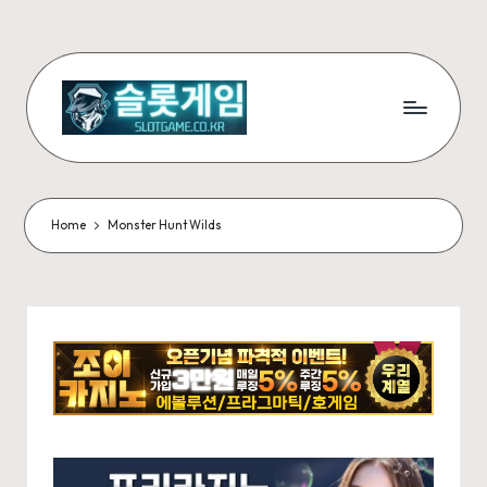
Skip
to
content
슬
무
료
롯
슬
게
롯
Home
Monster Hunt Wilds
게
임
임