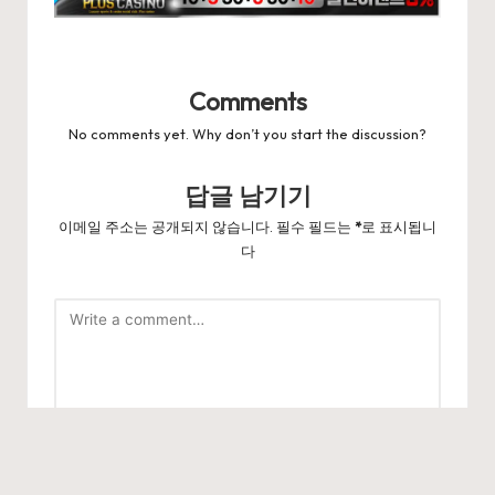
Comments
No comments yet. Why don’t you start the discussion?
답글 남기기
이메일 주소는 공개되지 않습니다.
필수 필드는
*
로 표시됩니
다