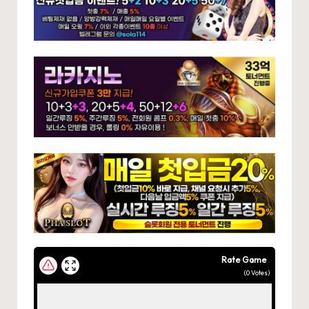
Rate Game
(
0
Votes)