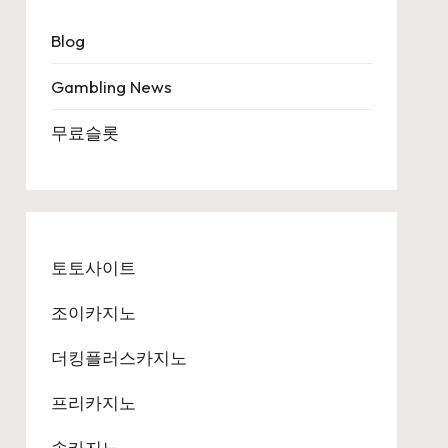
Blog
Gambling News
무료슬롯
토토사이트
조이카지노
더킹플러스카지노
프리카지노
솔카지노