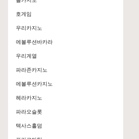
호게임
우리카지노
에볼루션바카라
우리계열
파라존카지노
에볼루션카지노
헤라카지노
파라오슬롯
텍사스홀덤