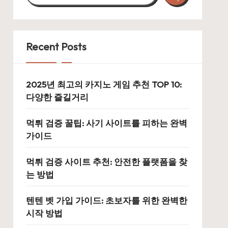
Recent Posts
2025년 최고의 카지노 게임 추천 TOP 10:
다양한 즐길거리
먹튀 검증 꿀팁: 사기 사이트를 피하는 완벽
가이드
먹튀 검증 사이트 추천: 안전한 플랫폼을 찾
는 방법
텐텐 벳 가입 가이드: 초보자를 위한 완벽한
시작 방법