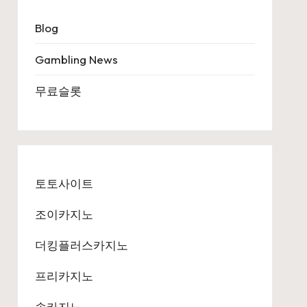
Blog
Gambling News
무료슬롯
토토사이트
조이카지노
더킹플러스카지노
프리카지노
솔카지노