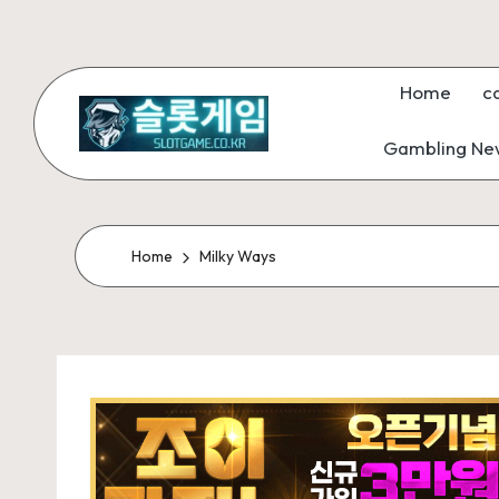
Skip
to
Home
c
content
Gambling Ne
슬
무
료
롯
슬
게
Home
Milky Ways
롯
게
임
임