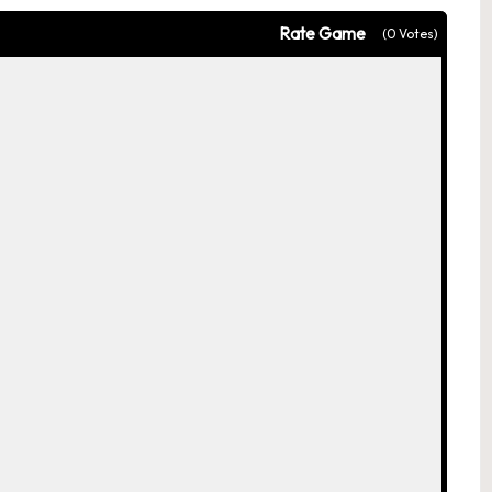
Rate Game
(
0
Votes)