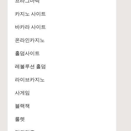
프라그마틱
카지노 사이트
바카라 사이트
온라인카지노
홀덤사이트
레볼루션 홀덤
라이브카지노
사게임
블랙잭
룰렛