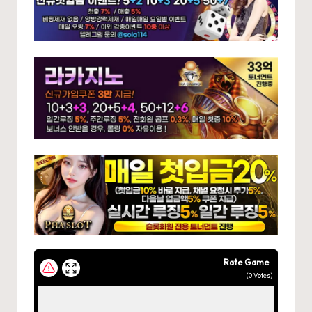
Rate Game
(
0
Votes)