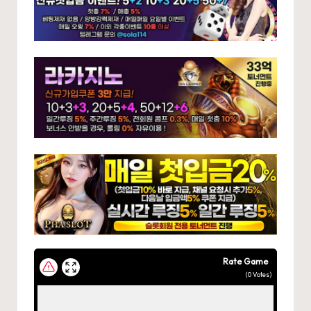
Rate Game
(
0
Votes)