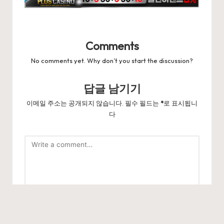
Comments
No comments yet. Why don’t you start the discussion?
답글 남기기
이메일 주소는 공개되지 않습니다.
필수 필드는
*
로 표시됩니
다