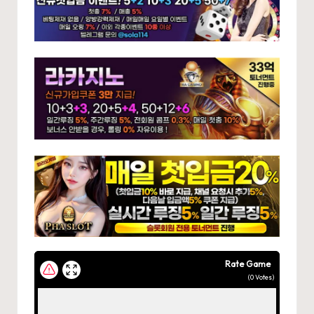
Rate Game
(
0
Votes)