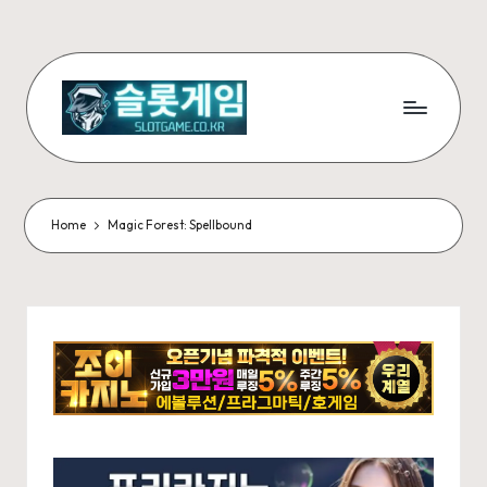
Skip
to
content
슬
무
료
롯
슬
게
롯
Home
Magic Forest: Spellbound
게
임
임