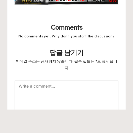
Comments
No comments yet. Why don’t you start the discussion?
답글 남기기
이메일 주소는 공개되지 않습니다.
필수 필드는
*
로 표시됩니
다