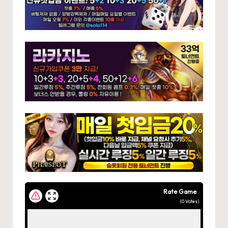
Rate Game
(
0
Votes)