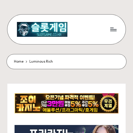
Skip
to
content
슬
무
료
롯
슬
게
롯
Home
Luminous Rich
게
임
임