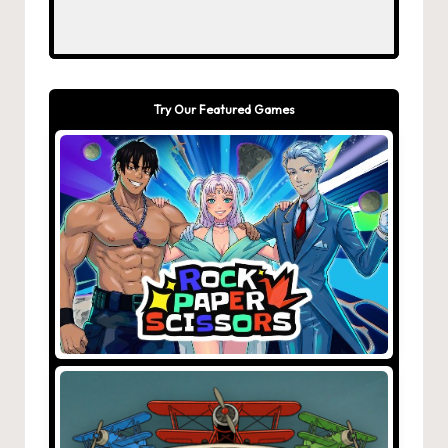
Try Our Featured Games