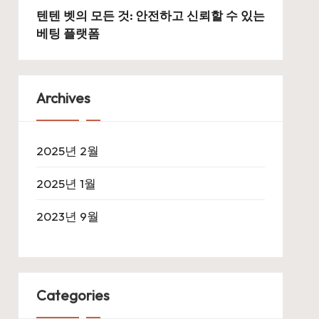
텐텐 벳의 모든 것: 안전하고 신뢰할 수 있는
베팅 플랫폼
Archives
2025년 2월
2025년 1월
2023년 9월
Categories