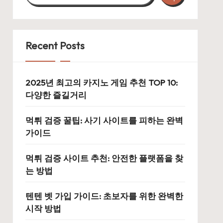
Recent Posts
2025년 최고의 카지노 게임 추천 TOP 10:
다양한 즐길거리
먹튀 검증 꿀팁: 사기 사이트를 피하는 완벽
가이드
먹튀 검증 사이트 추천: 안전한 플랫폼을 찾
는 방법
텐텐 벳 가입 가이드: 초보자를 위한 완벽한
시작 방법