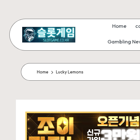
Skip
to
Home
c
content
Gambling Ne
슬
무
료
롯
슬
게
Home
Lucky Lemons
롯
게
임
임