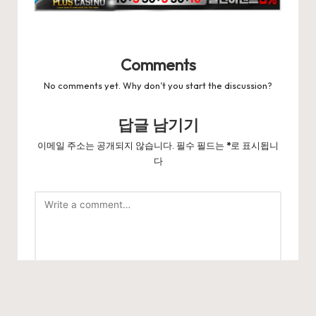
Comments
No comments yet. Why don’t you start the discussion?
답글 남기기
이메일 주소는 공개되지 않습니다.
필수 필드는
*
로 표시됩니
다