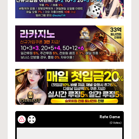
Rate Game
(
0
Votes)