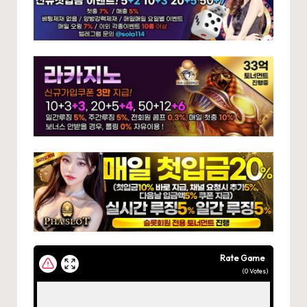
Rate Game
(
0
Votes)