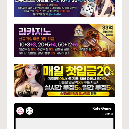
Rate Game
(
0
Votes)