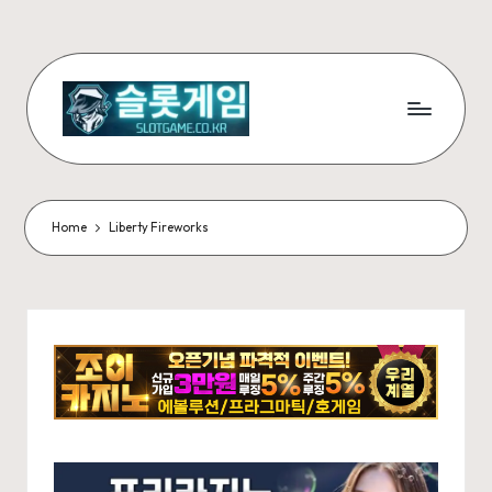
Skip
to
content
슬
무
료
롯
슬
게
롯
Home
Liberty Fireworks
게
임
임