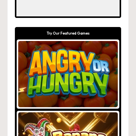
Try Our Featured Games