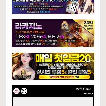
Rate Game
(
0
Votes)