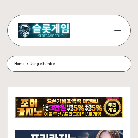
Skip
to
content
슬
무
료
롯
슬
게
롯
Home
Jungle Rumble
게
임
임