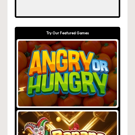
Try Our Featured Games