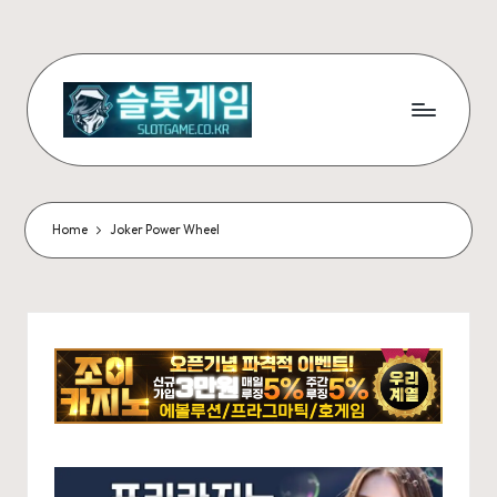
Skip
to
content
슬
무
료
롯
슬
게
롯
Home
Joker Power Wheel
게
임
임