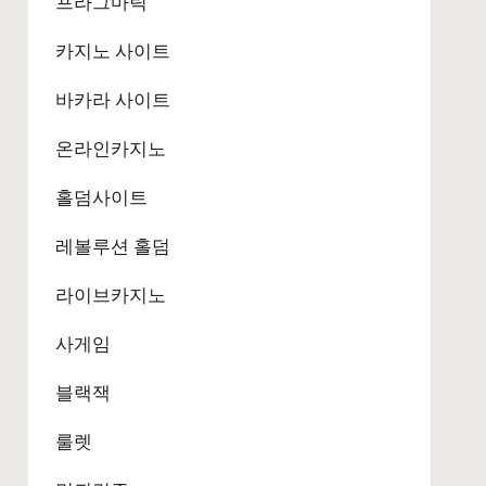
프라그마틱
카지노 사이트
바카라 사이트
온라인카지노
홀덤사이트
레볼루션 홀덤
라이브카지노
사게임
블랙잭
룰렛