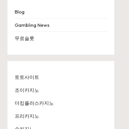
Blog
Gambling News
무료슬롯
토토사이트
조이카지노
더킹플러스카지노
프리카지노
솔카지노