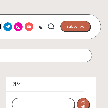
k.com
tter.com
t.me
instagram.com
youtube.com
Subscribe
검색
검
색