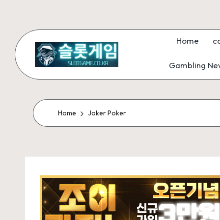
Skip
to
Home
c
content
Gambling Ne
슬
무
료
롯
슬
게
Home
Joker Poker
롯
게
임
임