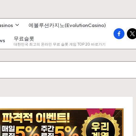
asinos
에볼루션카지노(EvolutionCasino)
faceboo
twi
무료슬롯
ws
대한민국 최고의 온라인 무료 슬롯 게임 TOP 20 바로가기