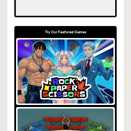
Try Our Featured Games