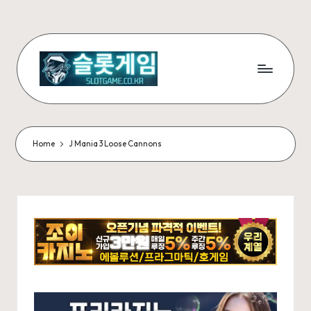
Skip
to
content
슬
무
료
롯
슬
게
롯
Home
J Mania 3 Loose Cannons
게
임
임