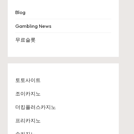
Blog
Gambling News
무료슬롯
토토사이트
조이카지노
더킹플러스카지노
프리카지노
솔카지노