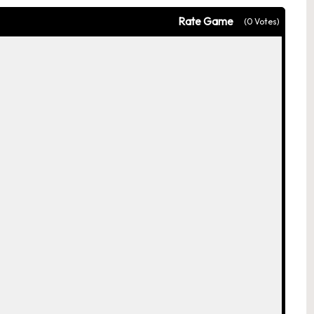
Rate Game
(
0
Votes)