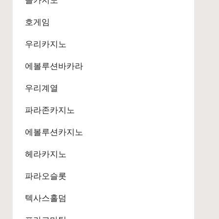
호게임
우리카지노
에볼루션바카라
우리계열
파라존카지노
에볼루션카지노
헤라카지노
파라오슬롯
텍사스홀덤