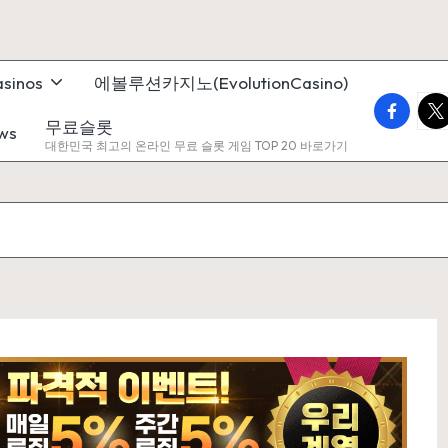
asinos
에볼루션카지노(EvolutionCasino)
faceboo
twi
무료슬롯
ws
대한민국 최고의 온라인 무료 슬롯 게임 TOP 20 바로가기