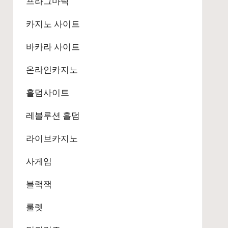
프라그마틱
카지노 사이트
바카라 사이트
온라인카지노
홀덤사이트
레볼루션 홀덤
라이브카지노
사게임
블랙잭
룰렛