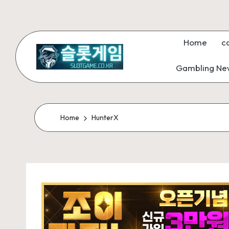
Skip
to
Home
c
content
Gambling Ne
슬
무
료
롯
슬
게
Home
HunterX
롯
게
임
임