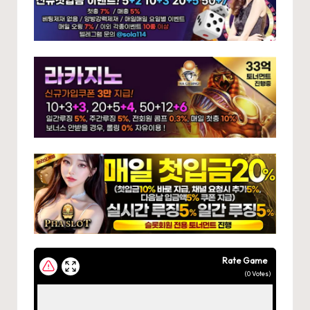
Rate Game
(
0
Votes)