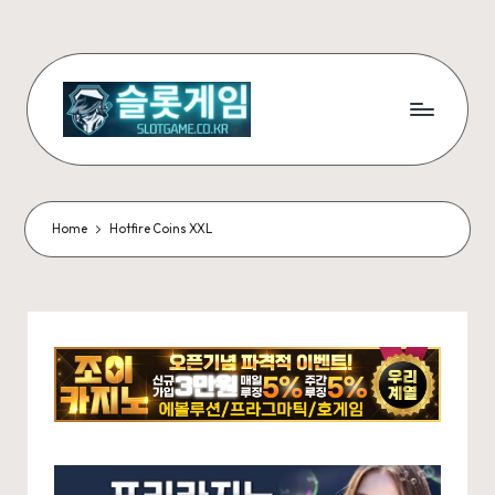
Skip
to
content
슬
무
료
롯
슬
게
롯
Home
Hotfire Coins XXL
게
임
임