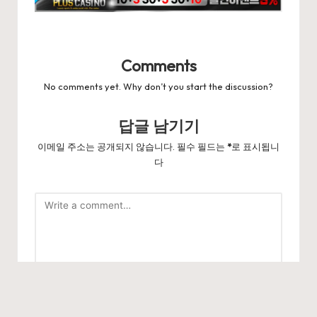
Comments
No comments yet. Why don’t you start the discussion?
답글 남기기
이메일 주소는 공개되지 않습니다.
필수 필드는
*
로 표시됩니
다