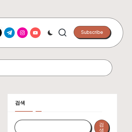
k.com
tter.com
t.me
instagram.com
youtube.com
Subscribe
검색
검
색