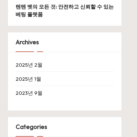
텐텐 벳의 모든 것: 안전하고 신뢰할 수 있는
베팅 플랫폼
Archives
2025년 2월
2025년 1월
2023년 9월
Categories