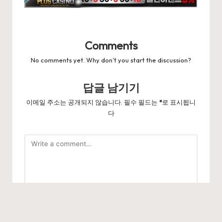
Comments
No comments yet. Why don’t you start the discussion?
답글 남기기
이메일 주소는 공개되지 않습니다.
필수 필드는
*
로 표시됩니
다