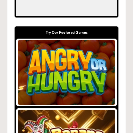
Try Our Featured Games