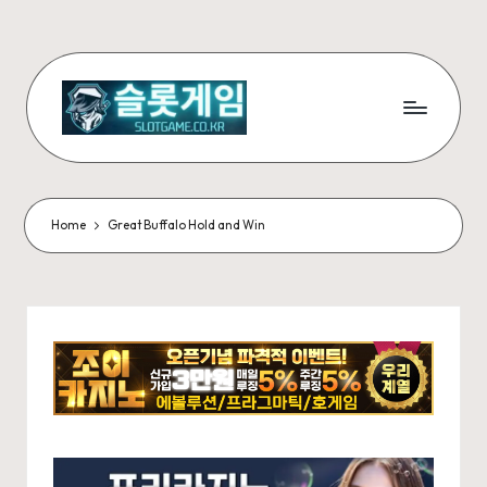
Skip
to
content
슬
무
료
롯
슬
게
롯
Home
Great Buffalo Hold and Win
게
임
임