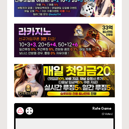
Rate Game
(
0
Votes)