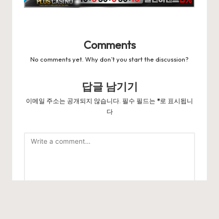
Comments
No comments yet. Why don’t you start the discussion?
답글 남기기
이메일 주소는 공개되지 않습니다.
필수 필드는
*
로 표시됩니
다