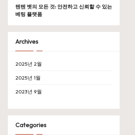
텐텐 벳의 모든 것: 안전하고 신뢰할 수 있는
베팅 플랫폼
Archives
2025년 2월
2025년 1월
2023년 9월
Categories