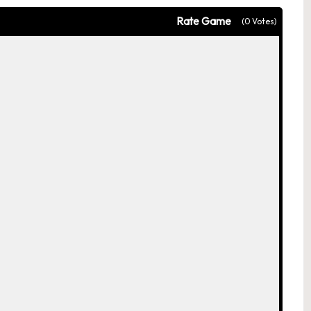
Rate Game
(
0
Votes)