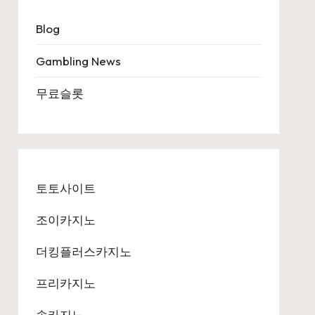
Blog
Gambling News
무료슬롯
토토사이트
조이카지노
더킹플러스카지노
프리카지노
솔카지노