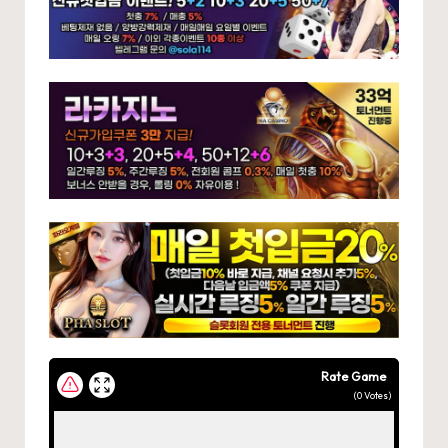
Rate Game
(
0
Votes)