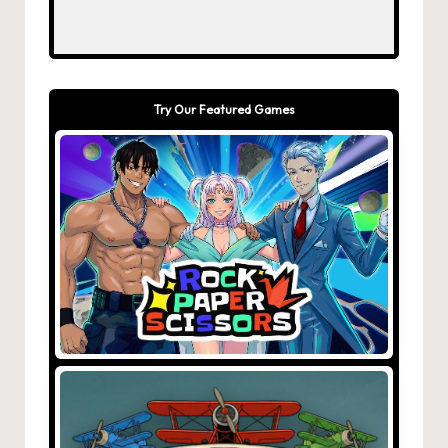
Try Our Featured Games