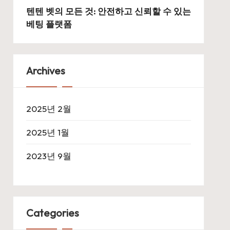
텐텐 벳의 모든 것: 안전하고 신뢰할 수 있는
베팅 플랫폼
Archives
2025년 2월
2025년 1월
2023년 9월
Categories