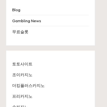
Blog
Gambling News
무료슬롯
토토사이트
조이카지노
더킹플러스카지노
프리카지노
솔카지노