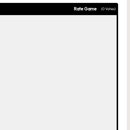
Rate Game
(
0
Votes)