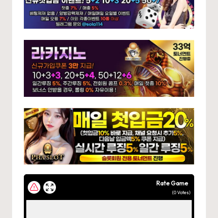
Rate Game
(
0
Votes)