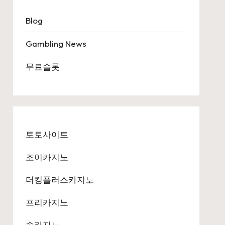
Blog
Gambling News
무료슬롯
토토사이트
조이카지노
더킹플러스카지노
프리카지노
솔카지노