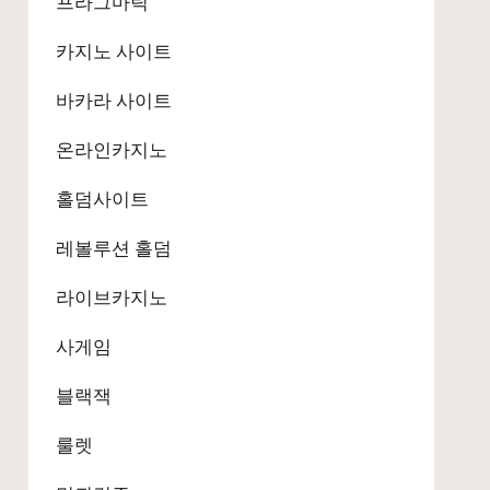
프라그마틱
카지노 사이트
바카라 사이트
온라인카지노
홀덤사이트
레볼루션 홀덤
라이브카지노
사게임
블랙잭
룰렛