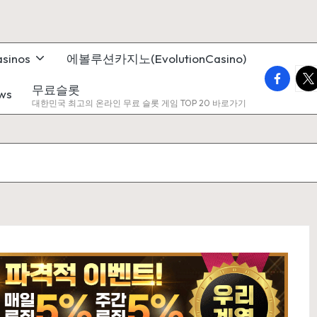
asinos
에볼루션카지노(EvolutionCasino)
faceboo
twi
무료슬롯
ws
대한민국 최고의 온라인 무료 슬롯 게임 TOP 20 바로가기