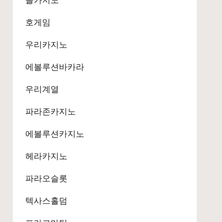
호게임
우리카지노
에볼루션바카라
우리계열
파라존카지노
에볼루션카지노
헤라카지노
파라오슬롯
텍사스홀덤