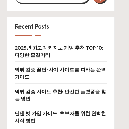
Recent Posts
2025년 최고의 카지노 게임 추천 TOP 10:
다양한 즐길거리
먹튀 검증 꿀팁: 사기 사이트를 피하는 완벽
가이드
먹튀 검증 사이트 추천: 안전한 플랫폼을 찾
는 방법
텐텐 벳 가입 가이드: 초보자를 위한 완벽한
시작 방법