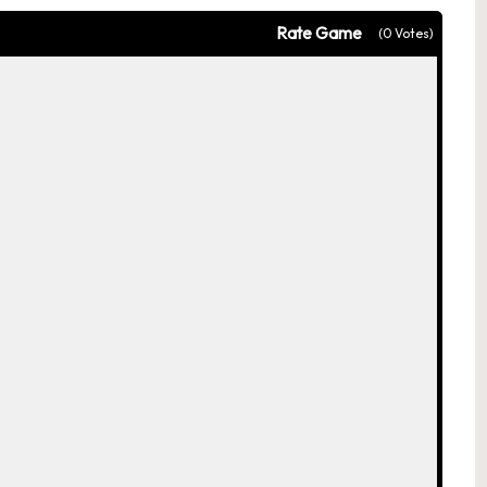
Rate Game
(
0
Votes)