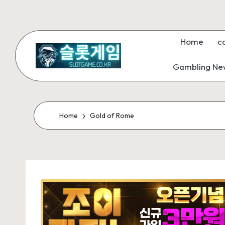
Skip
to
Home
c
content
Gambling Ne
슬
무
료
롯
슬
게
Home
Gold of Rome
롯
게
임
임