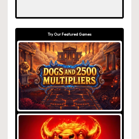
Try Our Featured Games