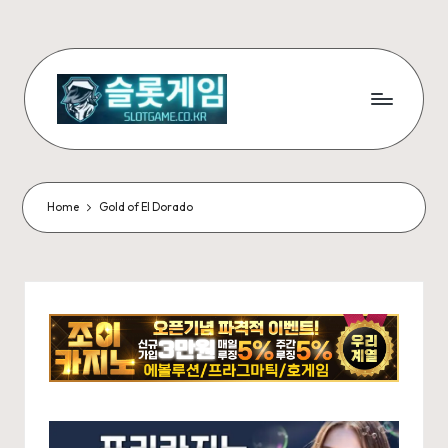
Skip
to
content
슬
무
료
롯
슬
게
롯
Home
Gold of El Dorado
게
임
임