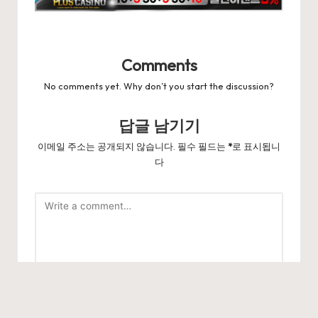
Comments
No comments yet. Why don’t you start the discussion?
답글 남기기
이메일 주소는 공개되지 않습니다.
필수 필드는
*
로 표시됩니
다