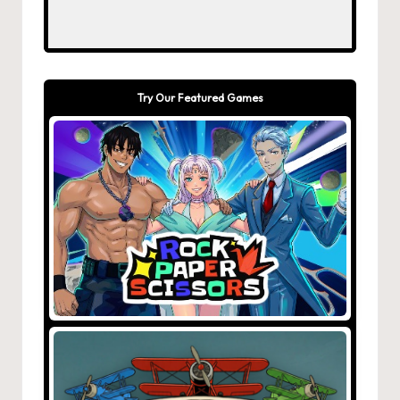
Try Our Featured Games