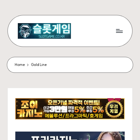
Skip
to
content
슬
무
료
롯
슬
게
롯
Home
Gold Line
게
임
임