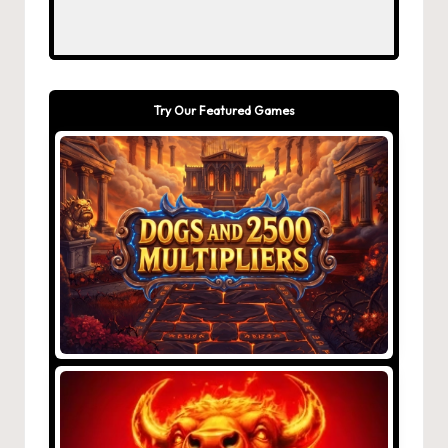
Try Our Featured Games