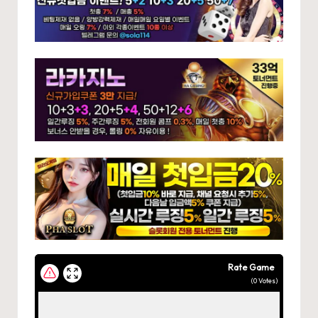
Rate Game
(
0
Votes)