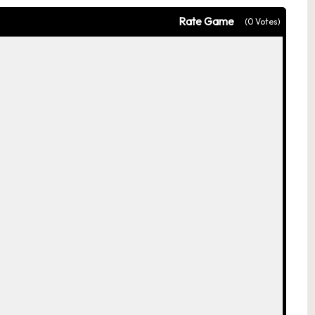
Rate Game
(
0
Votes)