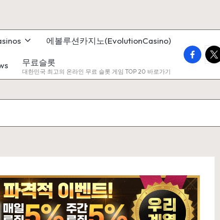
asinos
에볼루션카지노(EvolutionCasino)
faceboo
twi
무료슬롯
ws
대한민국 최고의 온라인 무료 슬롯 게임 TOP 20 바로가기