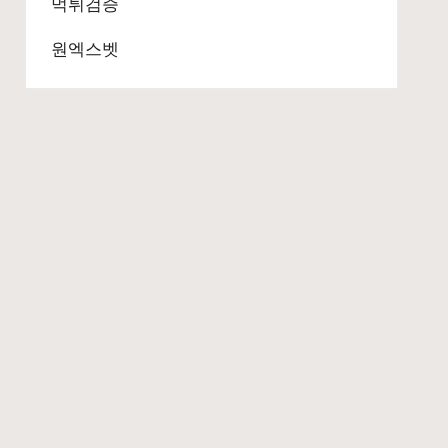
먹튀검증
원엑스벳